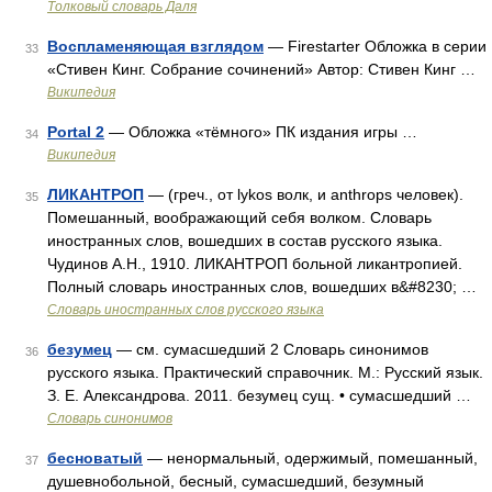
Толковый словарь Даля
Воспламеняющая взглядом
— Firestarter Обложка в серии
33
«Стивен Кинг. Собрание сочинений» Автор: Стивен Кинг …
Википедия
Portal 2
— Обложка «тёмного» ПК издания игры …
34
Википедия
ЛИКАНТРОП
— (греч., от lykos волк, и anthrops человек).
35
Помешанный, воображающий себя волком. Словарь
иностранных слов, вошедших в состав русского языка.
Чудинов А.Н., 1910. ЛИКАНТРОП больной ликантропией.
Полный словарь иностранных слов, вошедших в&#8230; …
Словарь иностранных слов русского языка
безумец
— см. сумасшедший 2 Словарь синонимов
36
русского языка. Практический справочник. М.: Русский язык.
З. Е. Александрова. 2011. безумец сущ. • сумасшедший …
Словарь синонимов
бесноватый
— ненормальный, одержимый, помешанный,
37
душевнобольной, бесный, сумасшедший, безумный