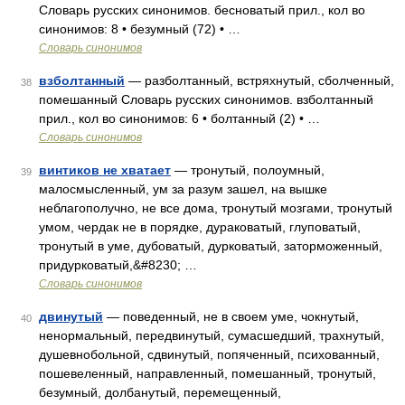
Словарь русских синонимов. бесноватый прил., кол во
синонимов: 8 • безумный (72) • …
Словарь синонимов
взболтанный
— разболтанный, встряхнутый, сболченный,
38
помешанный Словарь русских синонимов. взболтанный
прил., кол во синонимов: 6 • болтанный (2) • …
Словарь синонимов
винтиков не хватает
— тронутый, полоумный,
39
малосмысленный, ум за разум зашел, на вышке
неблагополучно, не все дома, тронутый мозгами, тронутый
умом, чердак не в порядке, дураковатый, глуповатый,
тронутый в уме, дубоватый, дурковатый, заторможенный,
придурковатый,&#8230; …
Словарь синонимов
двинутый
— поведенный, не в своем уме, чокнутый,
40
ненормальный, передвинутый, сумасшедший, трахнутый,
душевнобольной, сдвинутый, попяченный, психованный,
пошевеленный, направленный, помешанный, тронутый,
безумный, долбанутый, перемещенный,