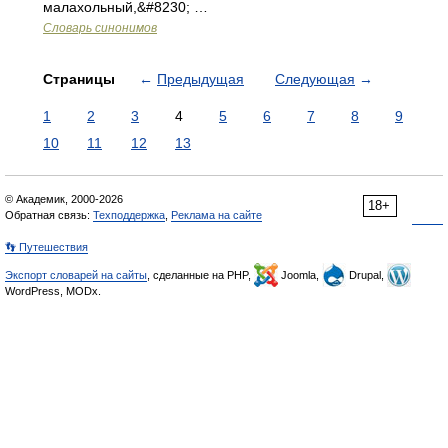
малахольный,&#8230; …
Словарь синонимов
Страницы
←
Предыдущая
Следующая
→
1
2
3
4
5
6
7
8
9
10
11
12
13
© Академик, 2000-2026
18+
Обратная связь:
Техподдержка
,
Реклама на сайте
👣 Путешествия
Экспорт словарей на сайты
, сделанные на PHP,
Joomla,
Drupal,
WordPress, MODx.