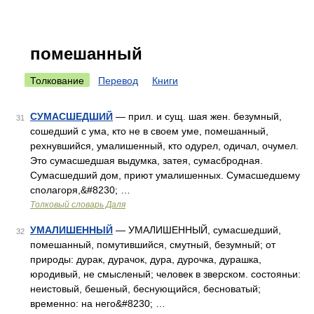
помешанный
Толкование
Перевод
Книги
СУМАСШЕДШИЙ
— прил. и сущ. шая жен. безумный,
31
сошедший с ума, кто не в своем уме, помешанный,
рехнувшийся, умалишенный, кто одурел, одичал, очумел.
Это сумасшедшая выдумка, затея, сумасбродная.
Сумасшедший дом, приют умалишенных. Сумасшедшему
сполагоря,&#8230; …
Толковый словарь Даля
УМАЛИШЕННЫЙ
— УМАЛИШЕННЫЙ, сумасшедший,
32
помешанный, помутившийся, смутный, безумный; от
природы: дурак, дурачок, дура, дурочка, дурашка,
юродивый, не смысленый; человек в зверском. состояньи:
неистовый, бешеный, беснующийся, бесноватый;
временно: на него&#8230; …